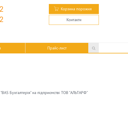
72
Корзина порожня
72
Контакти
и
Прайс-лист
 "BAS Бухгалтерія" на підприємстві ТОВ "АЛЬТАРФ"