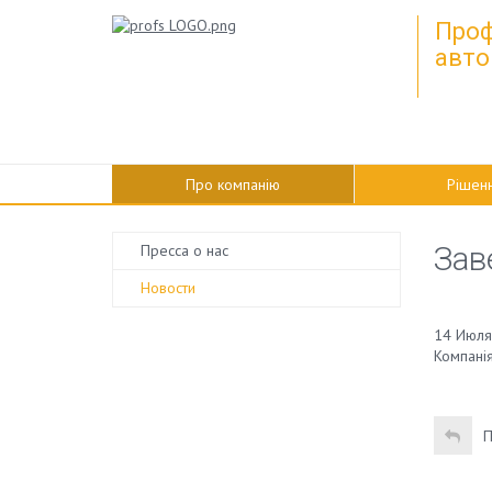
Проф
авто
Про компанію
Рішен
Зав
Пресса о нас
Новости
14 Июля
Компанія
П