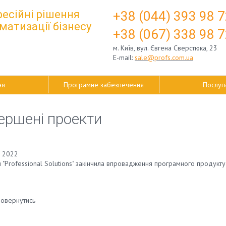
есійні рішення
+3
8 (044) 393 98 
матизації бізнесу
+3
8 (067) 338 98 
м. Київ, вул. Євгена Сверстюка, 23
E-mail:
sale@profs.com.ua
ня
Програмне забезпечення
Послуг
ершені проекти
 2022
 "Professional Solutions" закінчила впровадження програмного продукту
овернутись