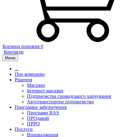
Корзина порожня
0
Контакти
Меню
...
Про компанію
Рішення
Магазин
Інтернет-магазин
Підприємства громадського харчування
Автотранспортне підприємство
Програмне забезпечення
Програми BAS
ПРОдавай
ПРРО
Послуги
Впровадження