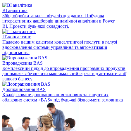
BI аналітика
Збір, обробка, аналіз і візуалізація даних. Побудова
інтерактивних дашбордів динамічної аналітики в Power
BI. Проекти будь-якої складності.
ІТ-консалтинг
Надаємо нашим клієнтам консалтингові послуги в галузі
вдосконалення системи управління та автоматизації
підприємства
Впровадження BAS
Комплексний підхід до впровадження програмних продуктів
допоможе забезпечити максимальний ефект від автоматизації
вашого бізнесу
Доопрацювання BAS
Кваліфіковане доопрацювання типових та галузевих
облікових систем «BAS» під будь-які бізнес-мети замовника