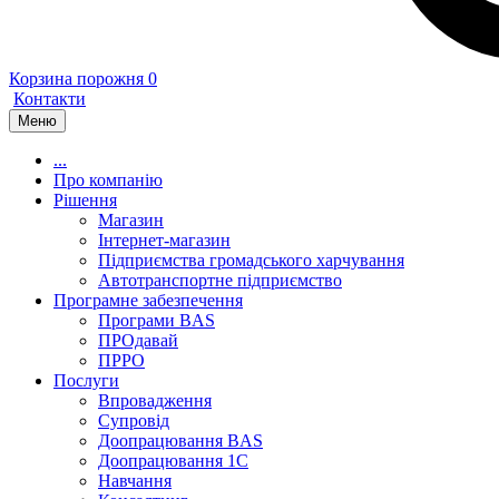
Корзина порожня
0
Контакти
Меню
...
Про компанію
Рішення
Магазин
Інтернет-магазин
Підприємства громадського харчування
Автотранспортне підприємство
Програмне забезпечення
Програми BAS
ПРОдавай
ПРРО
Послуги
Впровадження
Супровід
Доопрацювання BAS
Доопрацювання 1C
Навчання