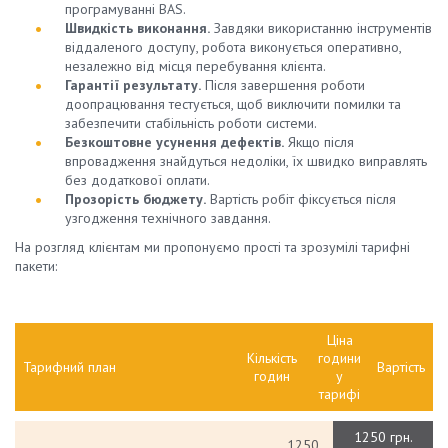
програмуванні BAS.
Швидкість виконання.
Завдяки використанню інструментів
віддаленого доступу, робота виконується оперативно,
незалежно від місця перебування клієнта.
Гарантії результату.
Після завершення роботи
доопрацювання тестується, щоб виключити помилки та
забезпечити стабільність роботи системи.
Безкоштовне усунення дефектів.
Якщо після
впровадження знайдуться недоліки, їх швидко виправлять
без додаткової оплати.
Прозорість бюджету.
Вартість робіт фіксується після
узгодження технічного завдання.
На розгляд клієнтам ми пропонуємо прості та зрозумілі тарифні
пакети:
Ціна
Кількість
години
Тарифний план
Вартість
годин
у
тарифі
1250 грн.
1250