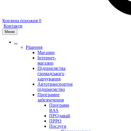
Корзина порожня
0
Контакти
Меню
...
Рішення
Магазин
Інтернет-
магазин
Підприємства
громадського
харчування
Автотранспортне
підприємство
Програмне
забезпечення
Програми
BAS
ПРОдавай
ПРРО
Послуги