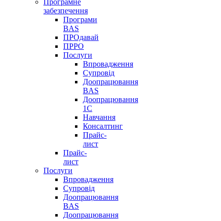
Програмне
забезпечення
Програми
BAS
ПРОдавай
ПРРО
Послуги
Впровадження
Супровід
Доопрацювання
BAS
Доопрацювання
1C
Навчання
Консалтинг
Прайс-
лист
Прайс-
лист
Послуги
Впровадження
Супровід
Доопрацювання
BAS
Доопрацювання