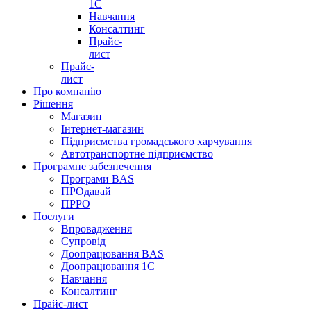
1C
Навчання
Консалтинг
Прайс-
лист
Прайс-
лист
Про компанію
Рішення
Магазин
Інтернет-магазин
Підприємства громадського харчування
Автотранспортне підприємство
Програмне забезпечення
Програми BAS
ПРОдавай
ПРРО
Послуги
Впровадження
Супровід
Доопрацювання BAS
Доопрацювання 1C
Навчання
Консалтинг
Прайс-лист